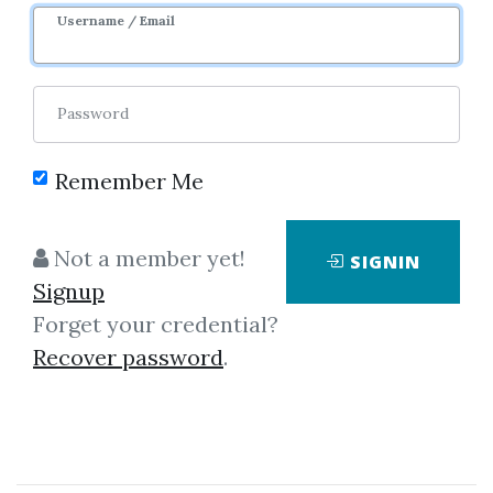
Username / Email
Password
Remember Me
Not a member yet!
SIGNIN
Showing
1-3
of
3
items.
Signup
Forget your credential?
Xuất Tinh Theo Ý Muốn
Recover password
.
– 15 Chiến Thuật Khẩn Cấp
Để Kéo Dài Thời Gian Ngay
Đêm Nay