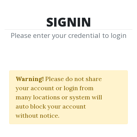
SIGNIN
Please enter your credential to login
Xuất Tinh Theo
Warning!
Please do not share
Ý Muốn
your account or login from
many locations or system will
Download Shared Media from
auto block your account
Author/Publisher Xuất Tinh Theo Ý
without notice.
Muốn